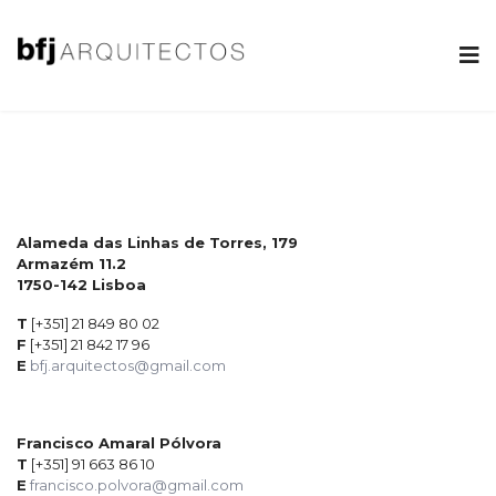
Alameda das Linhas de Torres, 179
Armazém 11.2
1750-142 Lisboa
T
[+351] 21 849 80 02
F
[+351] 21 842 17 96
E
bfj.arquitectos@gmail.com
Francisco Amaral Pólvora
T
[+351] 91 663 86 10
E
francisco.polvora@gmail.com