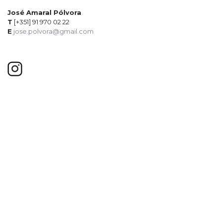
José Amaral Pólvora
T
[+351] 91 970 02 22
E
jose.polvora@gmail.com